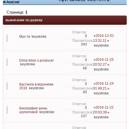
Страница:
1
выжигание по дереву
2016-12-01
0
Муз тв
keystroke
13:31:11
343
keystroke
2016-11-25
0
Dima bilan s producer
keystroke
20:52:27
66
keystroke
2016-11-24
0
Кастинги в воронеже
2016
keystroke
01:49:21
65
keystroke
2016-11-22
0
Биография анны
шупиловой
keystroke
20:03:39
237
keystroke