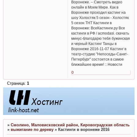
Воронеже. – Смотреть видео
онлайн в Моем Мире. Как в
Воронеже проходил кастинг на
шоу Холостяк 5 сезон - Холостяк
5 сезон ТНТ Кастинги в
Воронеже: ВсеКастинги.ру Все
кастинги в РФ / acmodasi. скачать
минус-благодарю тебя бужинская
и черный Кастинг Танцы в
Воронеже 2016-11-07 Кастинг в
театр-студию "Непоседы-Санкт-
Петербург" состоится в самое
ближайшее время! :: Новости
0
Страница:
1
»
Смолино, Маловисковский район, Кировоградская область
»
выжигание по дереву
»
Кастинги в воронеже 2016