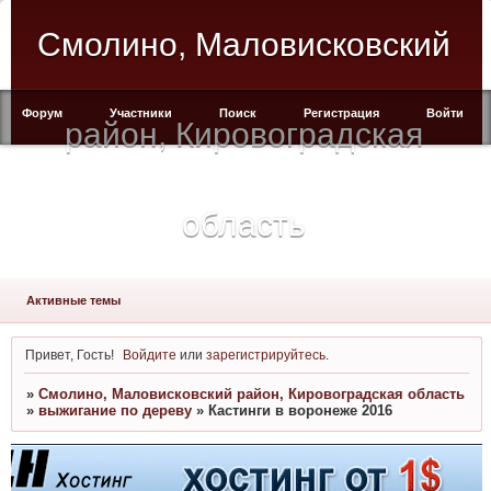
Смолино, Маловисковский
Форум
Участники
Поиск
Регистрация
Войти
район, Кировоградская
область
Активные темы
Привет, Гость!
Войдите
или
зарегистрируйтесь
.
»
Смолино, Маловисковский район, Кировоградская область
»
выжигание по дереву
»
Кастинги в воронеже 2016